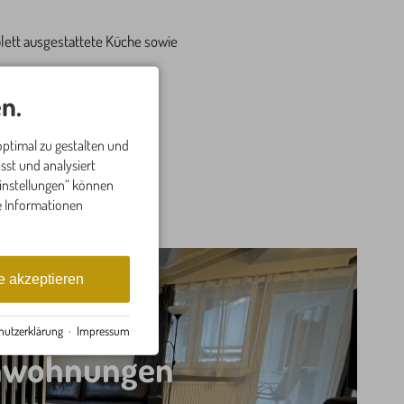
lett ausgestattete Küche sowie
n.
ahntickets inklusive an.
ptimal zu gestalten und
berstdorf.
st und analysiert
Einstellungen“ können
re Informationen
e akzeptieren
hutzerklärung
·
Impressum
enwohnungen