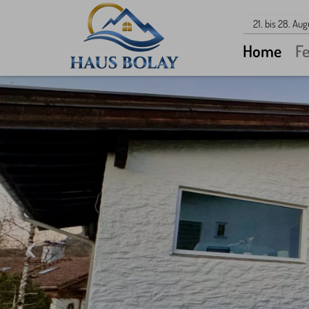
21. bis 28. Aug
Home
F