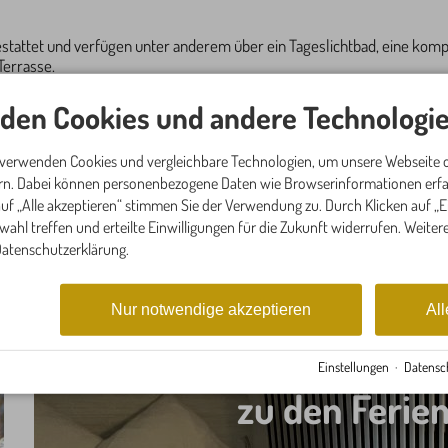
tattet und verfügen unter anderem über ein Tageslichtbad, eine komp
Terrasse.
nd auch Ihr Vierbeiner darf nach Absprache gerne mitkommen.
den Cookies und andere Technologie
ständlich kostenfrei, im Sommer bieten wir Ihnen außerdem die Bergb
 verwenden Cookies und vergleichbare Technologien, um unsere Webseite o
rage
, kommen Sie vorbei und genießen Sie Ihren Urlaub im idyllischen O
ern. Dabei können personenbezogene Daten wie Browserinformationen erfas
uf „Alle akzeptieren“ stimmen Sie der Verwendung zu. Durch Klicken auf „
swahl treffen und erteilte Einwilligungen für die Zukunft widerrufen. Weite
 Datenschutzerklärung.
Nur notwendige akzeptieren
All
Einstellungen
·
Datensc
zu den Feri