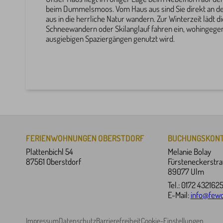
beim Dummelsmoos. Vom Haus aus sind Sie direkt an de
aus in die herrliche Natur wandern. Zur Winterzeit lädt 
Schneewandern oder Skilanglauf fahren ein, wohingege
ausgiebigen Spaziergängen genutzt wird.
FERIENWOHNUNGEN OBERSTDORF
BUCHUNGSKON
Plattenbichl 54
Melanie Bolay
87561 Oberstdorf
Fürsteneckerstra
89077 Ulm
Tel.: 0172 432162
E-Mail:
info@fewo
Impressum
Datenschutz
Barrierefreiheit
Cookie-Einstellungen