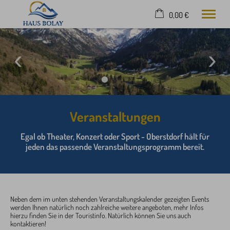
0,00 €
×
20. bis 27. August
Warenkorb ist leer
2 Erwachsene
Home
Ferienhaus- Ferienwohnung
Veranstaltungen
Oberstdorf
Freizeit
Egal ob Theater, Konzert oder Sport - Oberstdorf hält für
jeden das passende Veranstaltungsprogramm bereit.
Umgebung
Kontakt
Anreise
Neben dem im unten stehenden Veranstaltungskalender gezeigten Events
Tel.
0172 432 16 25
werden Ihnen natürlich noch zahlreiche weitere angeboten, mehr Infos
hierzu finden Sie in der Touristinfo. Natürlich können Sie uns auch
kontaktieren!