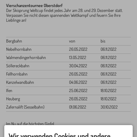
Vierschanzentournee Oberstdorf
Der Skisprung Weltcup findet jedes Jahr am 28. und 29. Dezember statt.
Verpassen Sie nicht diesen spannenden Wettkampf und feuern Sie Ihre
Lieblinge an!
Bergbahn
von
bis
Nebelhornbahn
26.05.2022
06.11.2022
Walmendingerhornbahn
13.05.2022
06.11.2022
Söllereckbahn
30.04.2022
06.11.2022
Fellhornbahn
26.05.2022
06.11.2022
Kanzelwandbahn
04.06.2022
06.11.2022
Ifen
25.06.2022
18.10.2022
Heuberg
26.05.2022
18.10.2022
Zafernalift (Sesselbahn)
01.06.2022
30.10.2022
Im Nu auf die höchsten Gipfel
Die Oberstdorfer Bergbahnen bringen Sie mühelos hinauf.
Denn selbst auf 2.000 Metern Höhe gibt es zahlreiche, leicht begehbare
Wir verwenden Cookies und andere