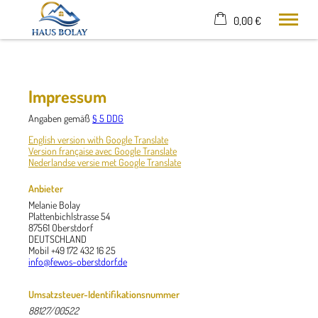
0,00 €
×
20. bis 27. August
Warenkorb ist leer
2 Erwachsene
Impressum
Angaben gemäß
§ 5 DDG
Home
English version with Google Translate
Version française avec Google Translate
Ferienhaus- Ferienwohnung
Nederlandse versie met Google Translate
Oberstdorf
Freizeit
Anbieter
Umgebung
Melanie Bolay
Plattenbichlstrasse 54
Kontakt
87561 Oberstdorf
Anreise
DEUTSCHLAND
Mobil
+49 172 432 16 25
info@fewos-oberstdorf.de
Tel.
0172 432 16 25
Umsatzsteuer-Identifikationsnummer
88127/00522