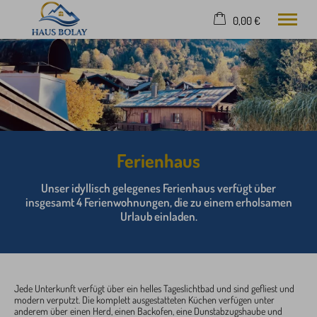
0,00 €
×
22. bis 29. August
Warenkorb ist leer
2 Erwachsene
Home
Ferienhaus- Ferienwohnung
Ferienhaus
Oberstdorf
Freizeit
Unser idyllisch gelegenes Ferienhaus verfügt über
insgesamt 4 Ferienwohnungen, die zu einem erholsamen
Umgebung
Urlaub einladen.
Kontakt
Anreise
Tel.
0172 432 16 25
Jede Unterkunft verfügt über ein helles Tageslichtbad und sind gefliest und
modern verputzt. Die komplett ausgestatteten Küchen verfügen unter
anderem über einen Herd, einen Backofen, eine Dunstabzugshaube und