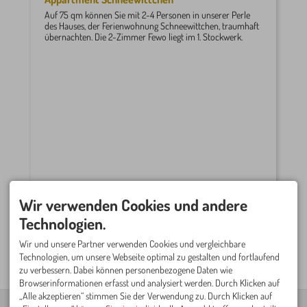
Auf 75 qm können Sie mit 2-4 Personen in unserer Perle
des Hauses, der Ferienwohnung Schneewittchen, traumhaft
übernachten. Die 2-Zimmer Fewo liegt im 1. Stockwerk.
Wir verwenden Cookies und andere
Technologien.
mehr
Wir und unsere Partner verwenden Cookies und vergleichbare
Technologien, um unsere Webseite optimal zu gestalten und fortlaufend
zu verbessern. Dabei können personenbezogene Daten wie
Browserinformationen erfasst und analysiert werden. Durch Klicken auf
„Alle akzeptieren“ stimmen Sie der Verwendung zu. Durch Klicken auf
FERIENWOHNUNGEN
BUCHUNGSKONTAKT